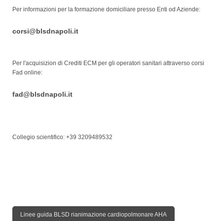
Per informazioni per la formazione domiciliare presso Enti od Aziende:
corsi@blsdnapoli.it
Per l'acquisizion di Crediti ECM per gli operatori sanitari attraverso corsi
Fad online:
fad@blsdnapoli.it
Collegio scientifico: +39 3209489532
Linee guida BLSD rianimazione cardiopolmonare AHA