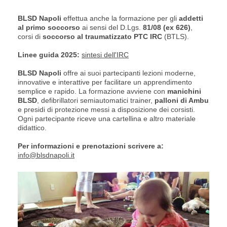
BLSD Napoli
effettua anche la formazione per gli
addetti
al primo soccorso
ai sensi del D.Lgs.
81/08 (ex 626)
,
corsi di
soccorso al traumatizzato PTC IRC
(BTLS).
Linee guida 2025:
sintesi dell'IRC
BLSD Napoli
offre ai suoi partecipanti lezioni moderne,
innovative e interattive per facilitare un apprendimento
semplice e rapido. La formazione avviene con
manichini
BLSD
, defibrillatori semiautomatici trainer,
palloni di Ambu
e presidi di protezione messi a disposizione dei corsisti.
Ogni partecipante riceve una cartellina e altro materiale
didattico.
Per informazioni e prenotazioni scrivere a:
info@blsdnapoli.it