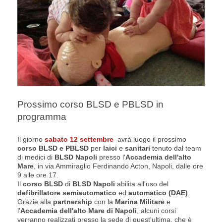
Prossimo corso BLSD e PBLSD in
programma
Il giorno
sabato 12 settembre
avrà luogo il prossimo
corso BLSD e PBLSD
per
laici
e
sanitari
tenuto dal team
di medici di
BLSD Napoli
presso l'
Accademia dell'alto
Mare
, in via Ammiraglio Ferdinando Acton, Napoli, dalle ore
9 alle ore 17.
Il
corso BLSD
di
BLSD Napoli
abilita all'uso del
defibrillatore semiautomatico
ed
automatico (DAE)
.
Grazie alla
partnership
con la
Marina Militare
e
l'
Accademia dell'alto Mare di Napoli
, alcuni corsi
verranno realizzati presso la sede di quest'ultima, che è