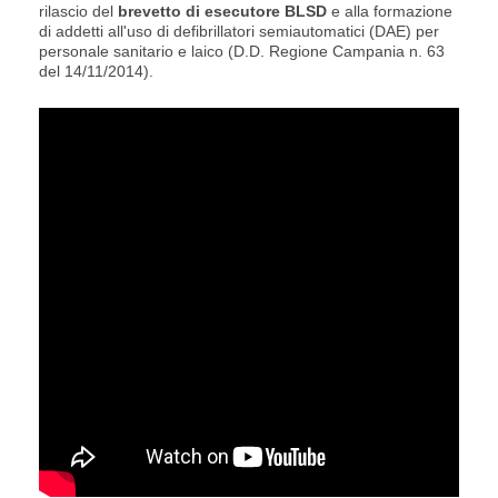
rilascio del
brevetto di esecutore BLSD
e alla formazione
di addetti all'uso di defibrillatori semiautomatici (DAE) per
personale sanitario e laico (D.D. Regione Campania n. 63
del 14/11/2014).