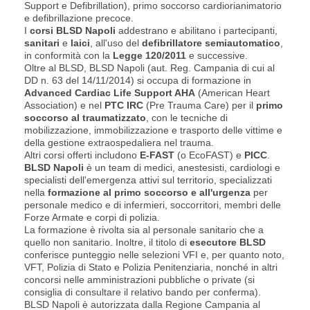
Support e Defibrillation), primo soccorso cardiorianimatorio
e defibrillazione precoce.
I
corsi BLSD Napoli
addestrano e abilitano i partecipanti,
sanitari
e
laici
, all'uso del
defibrillatore semiautomatico
,
in conformità con la
Legge 120/2011
e successive.
Oltre al BLSD, BLSD Napoli (aut. Reg. Campania di cui al
DD n. 63 del 14/11/2014) si occupa di formazione in
Advanced Cardiac Life Support AHA
(American Heart
Association) e nel
PTC IRC
(Pre Trauma Care) per il
primo
soccorso al traumatizzato
, con le tecniche di
mobilizzazione, immobilizzazione e trasporto delle vittime e
della gestione extraospedaliera nel trauma.
Altri corsi offerti includono
E-FAST
(o EcoFAST) e
PICC
.
BLSD Napoli
è un team di medici, anestesisti, cardiologi e
specialisti dell'emergenza attivi sul territorio, specializzati
nella
formazione al primo soccorso e all'urgenza
per
personale medico e di infermieri, soccorritori, membri delle
Forze Armate e corpi di polizia.
La formazione è rivolta sia al personale sanitario che a
quello non sanitario. Inoltre, il titolo di
esecutore BLSD
conferisce punteggio nelle selezioni VFI e, per quanto noto,
VFT, Polizia di Stato e Polizia Penitenziaria, nonché in altri
concorsi nelle amministrazioni pubbliche o private (si
consiglia di consultare il relativo bando per conferma).
BLSD Napoli è autorizzata dalla Regione Campania al