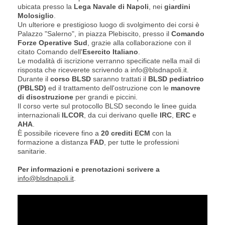
ubicata presso la
Lega Navale di Napoli
, nei
giardini
Molosiglio
.
Un ulteriore e prestigioso luogo di svolgimento dei corsi è
Palazzo "Salerno", in piazza Plebiscito, presso il
Comando
Forze Operative Sud
, grazie alla collaborazione con il
citato Comando dell'
Esercito Italiano
.
Le modalità di iscrizione verranno specificate nella mail di
risposta che riceverete scrivendo a info@blsdnapoli.it.
Durante il
corso BLSD
saranno trattati il
BLSD pediatrico
(PBLSD)
ed il trattamento dell'ostruzione con le
manovre
di disostruzione
per grandi e piccini.
Il corso verte sul protocollo BLSD secondo le linee guida
internazionali
ILCOR
, da cui derivano quelle
IRC
,
ERC
e
AHA
.
È possibile ricevere fino a
20 crediti ECM
con la
formazione a distanza
FAD
, per tutte le professioni
sanitarie.
Per informazioni e prenotazioni scrivere a
info@blsdnapoli.it
.