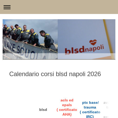
Calendario corsi blsd napoli 2026
ptc
acls ed
ptc base/
avanzat
epals
trauma
traum
blsd
( certificato
( certificato
(
AHA)
IRC)
certific